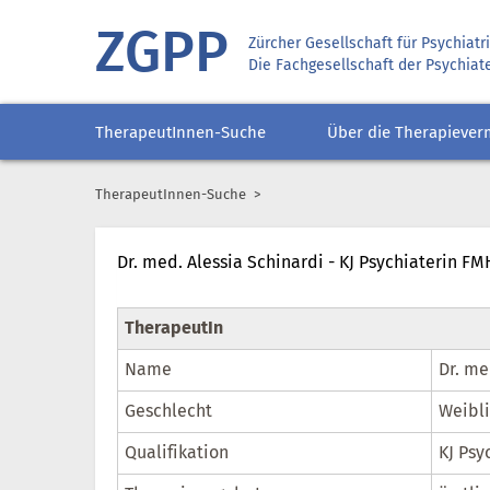
ZGPP
Zürcher Gesellschaft für Psychiat
Die Fachgesellschaft der Psychiat
TherapeutInnen-Suche
Über die Therapiever
TherapeutInnen-Suche
Dr. med. Alessia Schinardi - KJ Psychiaterin 
TherapeutIn
Name
Dr. me
Geschlecht
Weibl
Qualifikation
KJ Psy