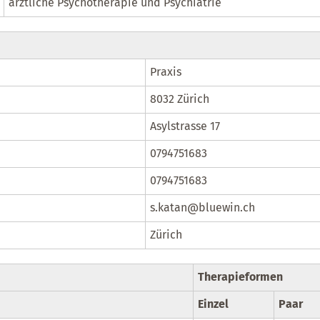
ärztliche Psychotherapie und Psychiatrie
Praxis
8032 Zürich
Asylstrasse 17
0794751683
0794751683
s.katan@bluewin.ch
Zürich
Therapieformen
Einzel
Paar