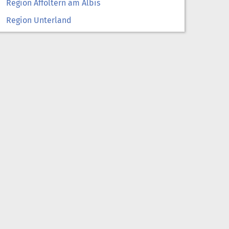
Region Affoltern am Albis
Region Unterland